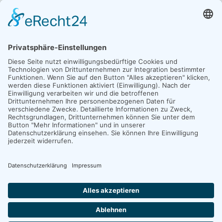
0 22 1 /
9 55 88 44 - 0
0 22 1 / 96 93 7 - 88
Telefon / Fax
info@lkf-nrw.de
E-Mail
© 2026
Landesinnungsverband des Karosserie- und Fahrzeugbau-
Handwerks NRW
Datenschutz
Impressum
Cookie Einstellungen