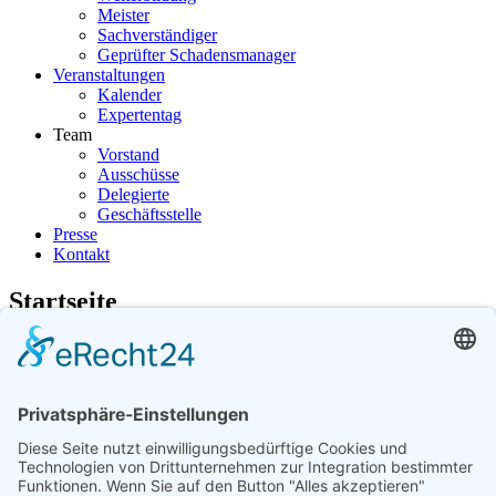
Meister
Sachverständiger
Geprüfter Schadensmanager
Veranstaltungen
Kalender
Expertentag
Team
Vorstand
Ausschüsse
Delegierte
Geschäftsstelle
Presse
Kontakt
Startseite
Vorheriger Tag
Mittwoch, 22. Juli 2026
Folgetag
Es wurden keine Events gefunden
Kontaktieren Sie uns