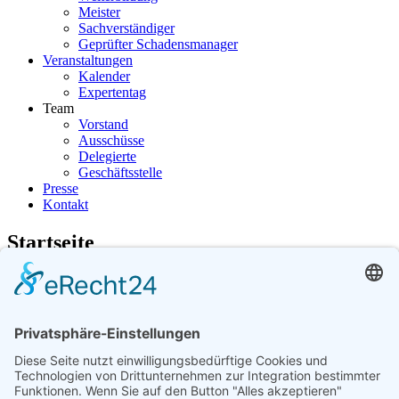
Meister
Sachverständiger
Geprüfter Schadensmanager
Veranstaltungen
Kalender
Expertentag
Team
Vorstand
Ausschüsse
Delegierte
Geschäftsstelle
Presse
Kontakt
Startseite
Vorheriger Tag
Dienstag, 09. Juni 2026
Folgetag
Es wurden keine Events gefunden
Kontaktieren Sie uns