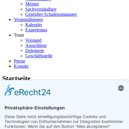
Meister
Sachverständiger
Geprüfter Schadensmanager
Veranstaltungen
Kalender
Expertentag
Team
Vorstand
Ausschüsse
Delegierte
Geschäftsstelle
Presse
Kontakt
Startseite
Vorheriger Tag
Montag, 15. Juni 2026
Folgetag
Es wurden keine Events gefunden
Kontaktieren Sie uns